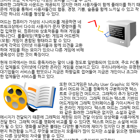
화려한 그래픽과 사운드는 제공되지 않지만 여러 사용자들이 함께 플레이를 하기 때
문에 게임을 통해서 사용자들간의 협동, 경쟁, 기쁨, 슬픔을 함께 느끼실 수 있고 작
지만 하나의 사회를 형성할 수 있다.
머드는 컴퓨터가 가상의 시나리오를 제공하면 네
트워크상에서 다수의 사용자가 문자 명령어를 직
접 입력한 뒤, 컴퓨터와 상호작용을 하며 게임을
해나간다. 롤플레잉(역할수행) 게임과 어드벤처
(모험) 게임이 혼합된 형태라고 할 수 있다.
세계 각국의 인터넷 이용자들과 함께 의견을 교환
하며 게임을 하는 묘미가 있으나 다른 게임에 비해
중독성이 강한 것이 특징이다.
현재 미국에서는 머드 중독자라는 말이 나올 정도로 일반화되어 있으며, 주요 PC통
신 업체들도 인터넷에 다양한 온라인 게임을 선보이고 있다. 우리나라에서는 유명한
대기업들이 서비스를 했엇으나 지금은 하향길로 접어들어 지금은 개인이나 조그마
한 업체들만 서비스를 하고 있다.
또한 머그게임은 Multy User Graphic 의 약자
로서 머드와 머그를 정확하게 구분하자면 텍스
트로 구성된건 머드이고, 그래픽이 추가 된다면
그것이 머그이다. 그래픽 머드는 텍스트 기반의
머드게임에 그래픽 인터페이스를 가미시켜서 만
든 온라인 게임이다. 텍스트 머드는 그래픽 머드
와 같은 화려한 그래픽은 없지만, 소설과 같은
메시지가 전달되기 때문에 그래픽의 제한된 의미 전달 이상의 상상력을 사용자에게
전달 한다. 그래픽 머드를 영화에 비교를 할 수 있다면, 텍스트 머드는 소설에 비유
가 될 수 있다. 영화를 보면은 볼때는 다양한 볼거리에 재미가 있지만 다 본 후에는
왠지 허전함을 느끼고 무엇을 보았는지 모를때가 많이 있지만 소설을 읽으면 영화와
는 다른 상상력의 자극을 받을 수 있다.