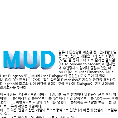
컴퓨터 통신망을 이용한 온라인게임의 일
종으로, 온라인 게임은 크게 변복조장치
(모뎀) 을 통해 1 대 1 로 즐기는 엠티엠
(MTM;Modem to Modem)과 한꺼번
에 수천명까지 참여해 즐길수 있는 머드
MUD (Multi-User Dimension, Multi-
User Dungeon 또는 Multi User Dialogue 의 줄임말) 로 이루여 져 있다.
MUD의 D가 표현하는 단어는 각기 다른데 Dimension은 가상의 공간을 표현하고
Dungeon의 미로와 같이 공간을 헤매는 것을 뜻하며, Dialogue는 게임내에서의
의사교환을 뜻한다
머드게임은 그냥 문자로만 상황과 배경, 상태등을 설명하며 명령등도 글을 쳐서 해
야한다. '동' 이라치면 동쪽으로 이동 '남' 이라 치면 남쪽으로 이동 '공격 누구' 하면
공격하고.. 이런식으로 자신의 캐릭터를 생성하고 능력치를 부여받는 보통 그런 형
태로 이루어 져있는 게임이다.
머드를 처음 접한 사람은 게임이 텍스트방식으로 진행되기 때문에 낯설게 느껴질수
도 있다.
그러나 조금 익숙해지면 게임의 묘미를 느끼실 수 있다.